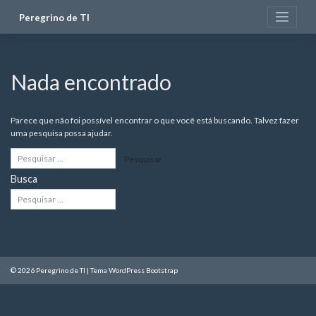
Pular
Peregrino de TI
para
o
conteúdo
Nada encontrado
Parece que não foi possível encontrar o que você está buscando. Talvez fazer
uma pesquisa possa ajudar.
Busca
© 2026
Peregrino de TI
|
Tema WordPress Bootstrap